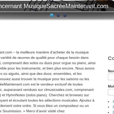
concernant MusiqueSacréeMaintenant.com
t.com – la meilleure manière d’acheter de la musique
Co
variété de œuvres de qualité pour chaque besoin dans
soi, comprenant des solos ou duos pour orgue ou piano, ainsi
ble pour les instruments, et bien plus encore. Nous avons
Nom
 ou aiguës, ainsi que des duos, ensembles, et les
pouvez aussi trouver la musique pour les saisons ou les
éeMaintenant.com est le vendeur exclusif de toutes
Mot
usic, auparavant vendues sur clmusicsales.com, comprenant
ix) et HymnNotes (solos piano). Cherchez et browsez sur
nt et écoutant toutes les sélections musicales. Ajoutez à
cilement votre ordre. Si vous êtes un compositeur ou un
e Soumission. » Merci d’avoir visité chez