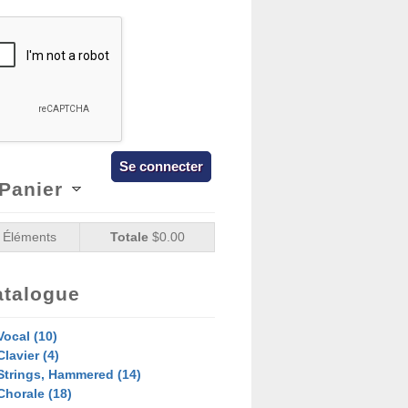
nue!
Panier
Éléments
Totale
$0.00
atalogue
Vocal (10)
Clavier (4)
Strings, Hammered (14)
Chorale (18)