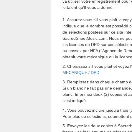
va utiliser votre enregistrement pour
le talent qu’Il vous a donné.
1. Assurez-vous s'il vous plaît le copy
indique que le nombre est possédé p
de sélections postées sur ce site Int
SacredSheetMusic.com. Nous ne pouv
les licences de DPD sur ces sélections
ou passez par HFA (l'Agence de Ren
obtenir votre mécanique ou la licenc
2. Choisissez s'il vous plaît et voyez l
MECANIQUE / DPD
3. Remplissez dans chaque champ de 
Si un blanc ne fait pas une demande,
blanc. Imprimez deux (2) copies et a
c’est indiqué.
4. Vous pouvez inclure jusqu'à trois 
Pour plus de selections, soumettent
5. Envoyez les deux copies à Sacred
forme - en incluant une enveloppe adr