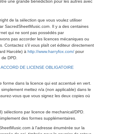
 être une grande bénédiction pour les autres avec
right de la sélection que vous voulez utiliser
ar SacredSheetMusic.com. Il y a des centaines
ernet qui ne sont pas possédés par
ons pas accorder les licences mécaniques ou
. Contactez s'il vous plaît cet éditeur directement
ard Harcèle) à
http://www.harryfox.com/
pour
e de DPD.
’
ACCORD DE LICENSE OBLIGATOIRE
forme dans la licence qui est accentué en vert.
 simplement mettez n/a (non applicable) dans le
ssurez-vous que vous signez les deux copies où
(3) sélections par licence de mechanical/DPD.
 simplement des formes supplémentaires.
SheetMusic.com à l'adresse énumérée sur la
essée de soi, timbrée pour le courrier de retour.