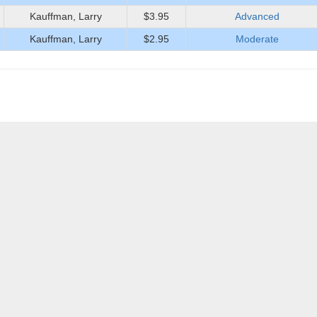
Kauffman, Larry
$3.95
Advanced
Kauffman, Larry
$2.95
Moderate