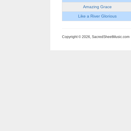
Amazing Grace
Like a River Glorious
Copyright © 2026, SacredSheetMusic.com