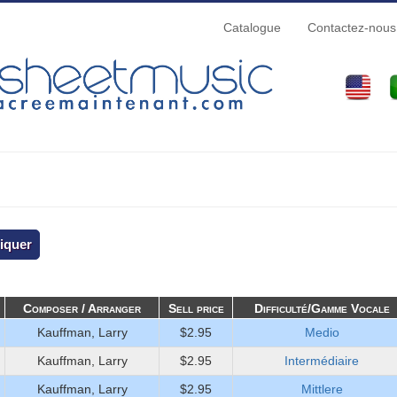
Catalogue
Contactez-nous
Composer / Arranger
Sell price
Difficulté/Gamme Vocale
Kauffman, Larry
$2.95
Medio
Kauffman, Larry
$2.95
Intermédiaire
Kauffman, Larry
$2.95
Mittlere