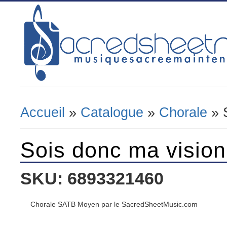
Accueil
»
Catalogue
»
Chorale
» 
Vous Êtes Ici
Sois donc ma vision
SKU: 6893321460
Chorale SATB Moyen par le SacredSheetMusic.com