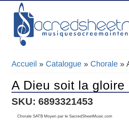
Accueil
»
Catalogue
»
Chorale
» A
Vous Êtes Ici
A Dieu soit la gloire
SKU: 6893321453
Chorale SATB Moyen par le SacredSheetMusic.com